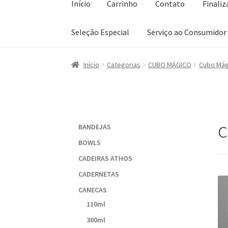
Início
Carrinho
Contato
Finali
Seleção Especial
Serviço ao Consumidor
Início
Carrinho
Contato
Finalizar compra
Lis
Início
Categorias
CUBO MÁGICO
Cubo Mág
Sobre a Loja
c
BANDEJAS
BOWLS
CADEIRAS ATHOS
CADERNETAS
CANECAS
110ml
300ml