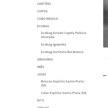
CARTÕES
COPOS
CUBO MÁGICO
ECOBAG
Ecobag Estudo Capela Palácio
Alvorada
Ecobag Igrejinha
Ecobag Instituto Rio Branco
GRAVURAS
IMÃS
JOIAS
N
Brincos Espírito Santo Prata
d
925
P
Colar Espírito Santo Prata 925
KITS
LENÇOS