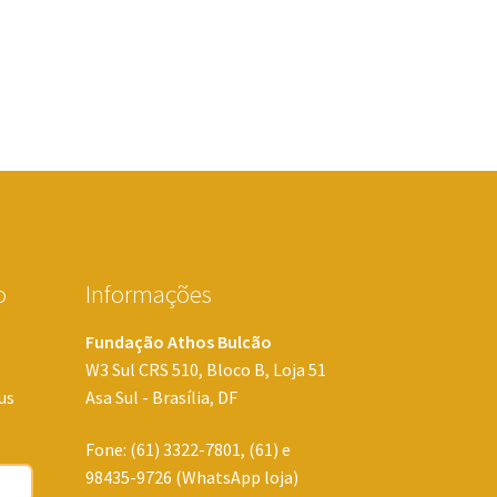
o
Informações
Fundação Athos Bulcão
W3 Sul CRS 510, Bloco B, Loja 51
us
Asa Sul - Brasília, DF
Fone: (61) 3322-7801, (61) e
98435-9726 (WhatsApp loja)