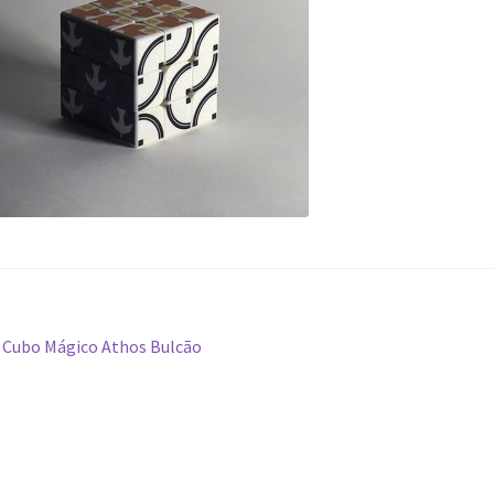
avegação
Post
Cubo Mágico Athos Bulcão
anterior:
e
ost