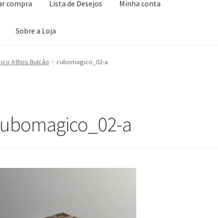
zar compra
Lista de Desejos
Minha conta
Sobre a Loja
ta de Desejos
Minha conta
Seleção Especial
Serviço ao Consumidor
ico Athos Bulcão
cubomagico_02-a
ubomagico_02-a