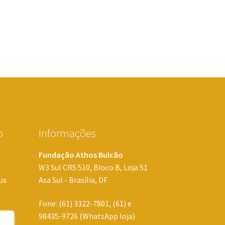
o
Informações
Fundação Athos Bulcão
W3 Sul CRS 510, Bloco B, Loja 51
us
Asa Sul - Brasília, DF
Fone: (61) 3322-7801, (61) e
98435-9726 (WhatsApp loja)