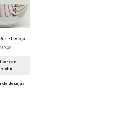
0ml -Treliça
$
80,00
ionar ao
rrinho
a de desejos
lassificado
or
ais
ecente