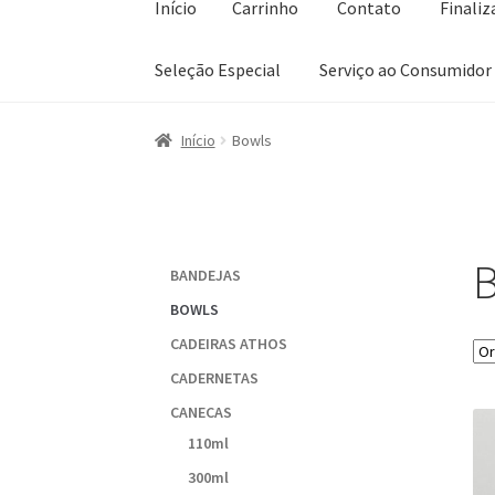
Início
Carrinho
Contato
Finali
Seleção Especial
Serviço ao Consumidor
Início
Carrinho
Contato
Finalizar compra
Lis
Início
Bowls
Sobre a Loja
B
BANDEJAS
BOWLS
CADEIRAS ATHOS
CADERNETAS
CANECAS
110ml
300ml