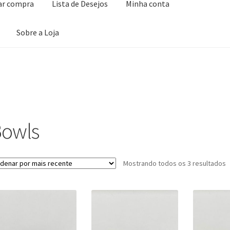
zar compra
Lista de Desejos
Minha conta
Sobre a Loja
ta de Desejos
Minha conta
Seleção Especial
Serviço ao Consumidor
owls
C
Mostrando todos os 3 resultados
p
m
r