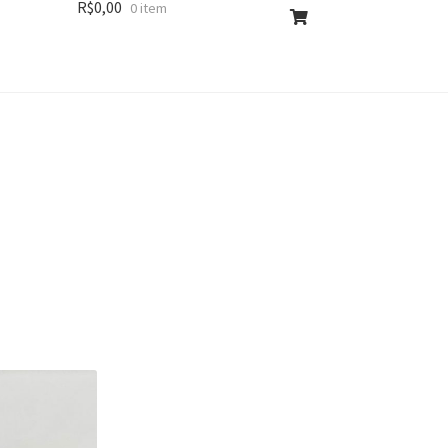
R$
0,00
0 item
lassificado
or
ais
ecente