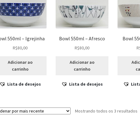
wl 550ml – Igrejinha
Bowl 550ml – Afresco
Bowl 55
R$
80,00
R$
80,00
R
Adicionar ao
Adicionar ao
Adic
carrinho
carrinho
ca
Lista de desejos
Lista de desejos
List
C
Mostrando todos os 3 resultados
p
m
r