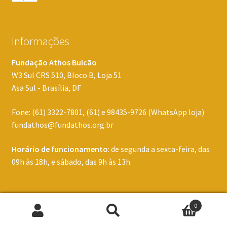
Informações
Fundação Athos Bulcão
W3 Sul CRS 510, Bloco B, Loja 51
Asa Sul - Brasília, DF
Fone: (61) 3322-7801, (61) e 98435-9726 (WhatsApp loja)
fundathos@fundathos.org.br
Horário de funcionamento
: de segunda a sexta-feira, das
09h às 18h, e sábado, das 9h às 13h.
0
Pesquisar
Pesquisar