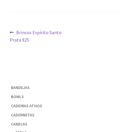
Navegação
Post
Brincos Espírito Santo
anterior:
Prata 925
de
Post
BANDEJAS
BOWLS
CADEIRAS ATHOS
CADERNETAS
CANECAS