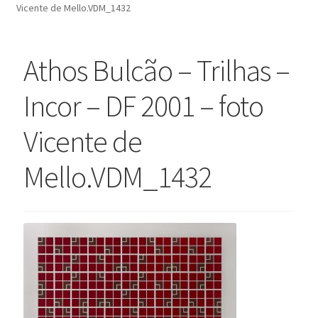
Vicente de Mello.VDM_1432
Finalizar compra
Lista de Desejos
Athos Bulcão – Trilhas –
Minha conta
Seleção Especial
Incor – DF 2001 – foto
Serviço ao Consumidor
Vicente de
Sobre a Loja
Mello.VDM_1432