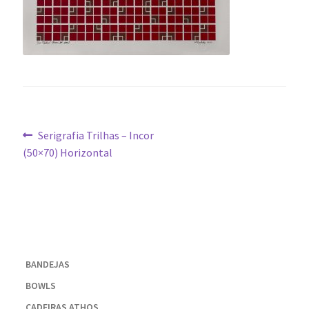
Navegação
Post
Serigrafia Trilhas – Incor
anterior:
(50×70) Horizontal
de
Post
BANDEJAS
BOWLS
CADEIRAS ATHOS