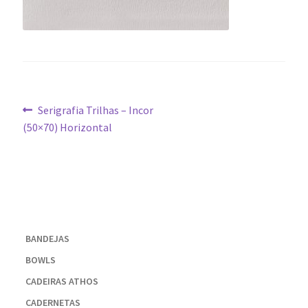
Navegação
Post
Serigrafia Trilhas – Incor
anterior:
(50×70) Horizontal
de
Post
BANDEJAS
BOWLS
CADEIRAS ATHOS
CADERNETAS