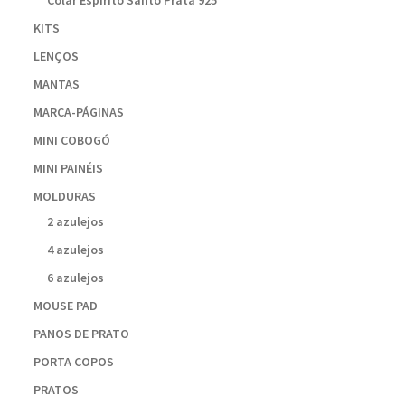
Colar Espírito Santo Prata 925
KITS
LENÇOS
MANTAS
MARCA-PÁGINAS
MINI COBOGÓ
MINI PAINÉIS
MOLDURAS
2 azulejos
4 azulejos
6 azulejos
MOUSE PAD
PANOS DE PRATO
PORTA COPOS
PRATOS