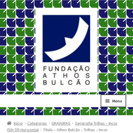
Pular
Pular
para
para
navegação
o
conteúdo
Menu
Início
Carrinho
Início
Categorias
GRAVURAS
Serigrafia Trilhas – Incor
(50×70) Horizontal
Título – Athos Bulcão – Trilhas – Incor
Contato