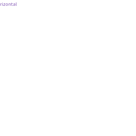
anterior:
rizontal
e
ost