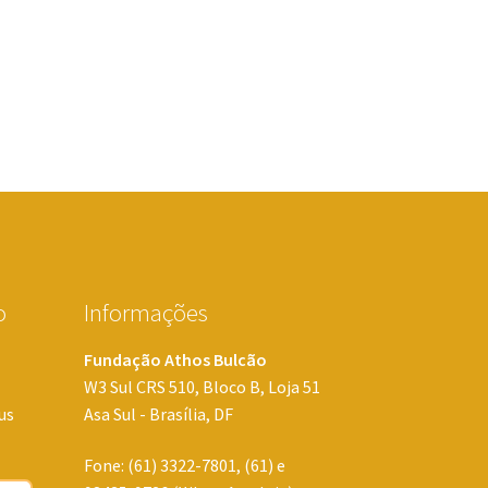
o
Informações
Fundação Athos Bulcão
W3 Sul CRS 510, Bloco B, Loja 51
us
Asa Sul - Brasília, DF
Fone: (61) 3322-7801, (61) e