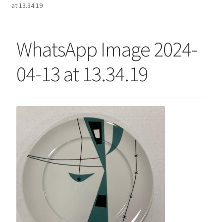
at 13.34.19
Finalizar compra
Lista de Desejos
WhatsApp Image 2024-
Minha conta
Seleção Especial
04-13 at 13.34.19
Serviço ao Consumidor
Sobre a Loja