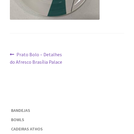
Navegação
Post
Prato Bolo – Detalhes
anterior:
do Afresco Brasília Palace
de
Post
BANDEJAS
BOWLS
CADEIRAS ATHOS