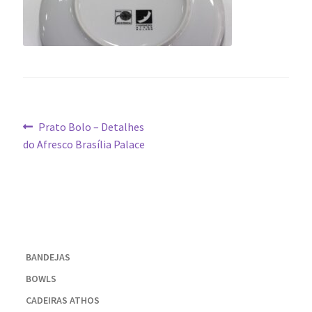
Navegação
Post
Prato Bolo – Detalhes
anterior:
do Afresco Brasília Palace
de
Post
BANDEJAS
BOWLS
CADEIRAS ATHOS