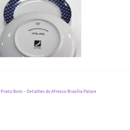
avegação
Post
Prato Bolo – Detalhes do Afresco Brasília Palace
anterior:
e
ost