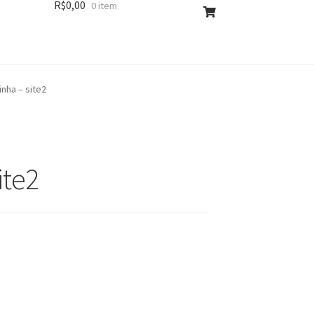
R$
0,00
0 item
nha – site2
ite2