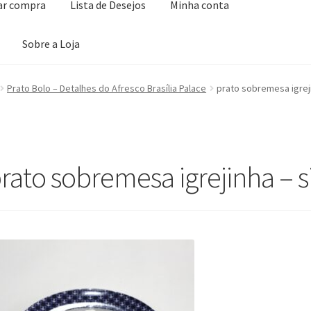
zar compra
Lista de Desejos
Minha conta
Sobre a Loja
ta de Desejos
Minha conta
Seleção Especial
Serviço ao Consumidor
Prato Bolo – Detalhes do Afresco Brasília Palace
prato sobremesa igreji
rato sobremesa igrejinha – s