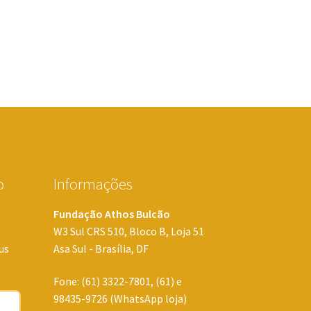
o
Informações
Fundação Athos Bulcão
W3 Sul CRS 510, Bloco B, Loja 51
us
Asa Sul - Brasília, DF
Fone: (61) 3322-7801, (61) e
98435-9726 (WhatsApp loja)