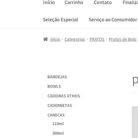
Início
Carrinho
Contato
Finali
Seleção Especial
Serviço ao Consumidor
Início
Carrinho
Contato
Finalizar compra
Lis
Início
Categorias
PRATOS
Pratos de Bolo
Sobre a Loja
p
BANDEJAS
BOWLS
CADEIRAS ATHOS
CADERNETAS
CANECAS
110ml
300ml