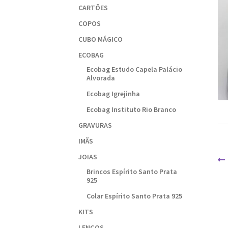
CARTÕES
COPOS
CUBO MÁGICO
ECOBAG
Ecobag Estudo Capela Palácio
Alvorada
Ecobag Igrejinha
Ecobag Instituto Rio Branco
GRAVURAS
IMÃS
JOIAS
N
Brincos Espírito Santo Prata
d
925
P
Colar Espírito Santo Prata 925
KITS
LENÇOS