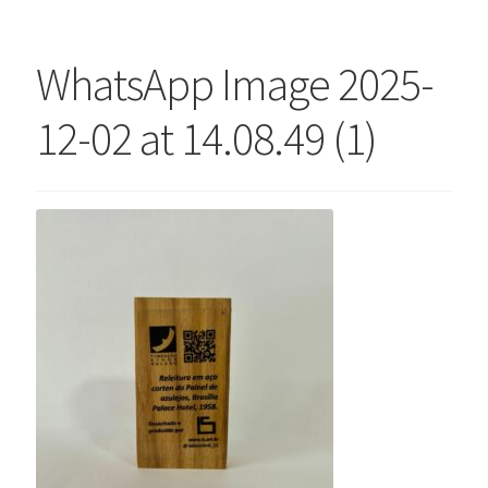
Finalizar compra
WhatsApp Image 2025-
Lista de Desejos
Minha conta
12-02 at 14.08.49 (1)
Seleção Especial
Serviço ao Consumidor
Sobre a Loja