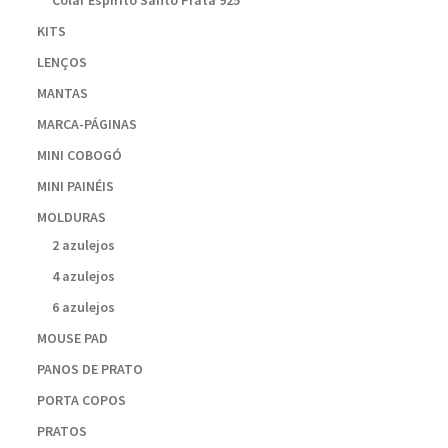
Colar Espírito Santo Prata 925
KITS
LENÇOS
MANTAS
MARCA-PÁGINAS
MINI COBOGÓ
MINI PAINÉIS
MOLDURAS
2 azulejos
4 azulejos
6 azulejos
MOUSE PAD
PANOS DE PRATO
PORTA COPOS
PRATOS