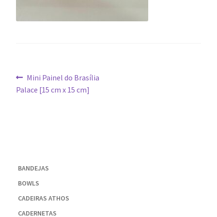
Navegação
Post
Mini Painel do Brasília
anterior:
Palace [15 cm x 15 cm]
de
Post
BANDEJAS
BOWLS
CADEIRAS ATHOS
CADERNETAS