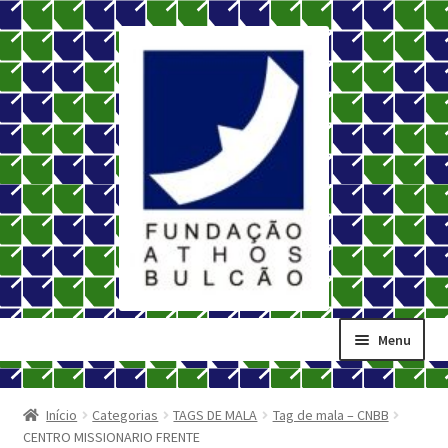
Pular
Pular
para
para
navegação
o
conteúdo
Menu
Início
Carrinho
Início
Categorias
TAGS DE MALA
Tag de mala – CNBB
CENTRO MISSIONARIO FRENTE
Contato