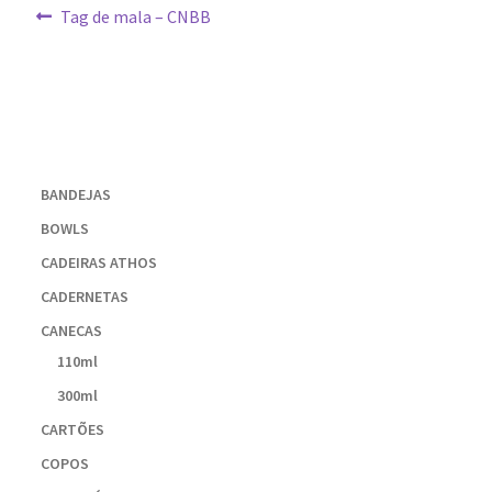
Navegação
Post
Tag de mala – CNBB
anterior:
de
Post
BANDEJAS
BOWLS
CADEIRAS ATHOS
CADERNETAS
CANECAS
110ml
300ml
CARTÕES
COPOS