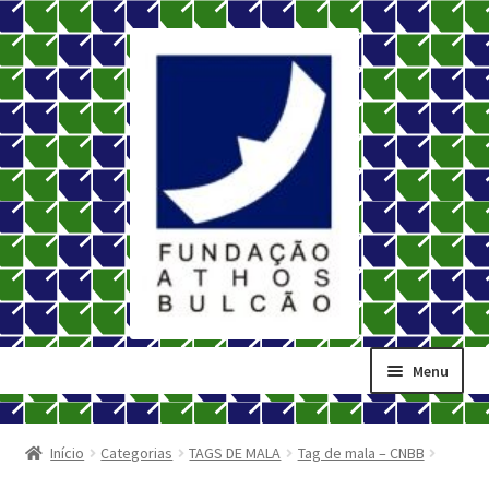
Pular
Pular
para
para
navegação
o
conteúdo
Menu
Início
Carrinho
Início
Categorias
TAGS DE MALA
Tag de mala – CNBB
Contato