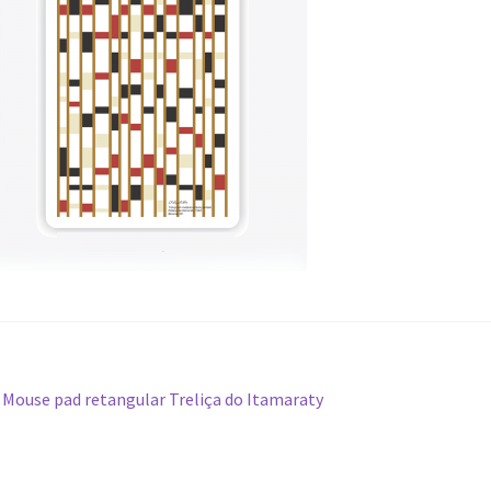
avegação
Post
Mouse pad retangular Treliça do Itamaraty
anterior:
e
ost