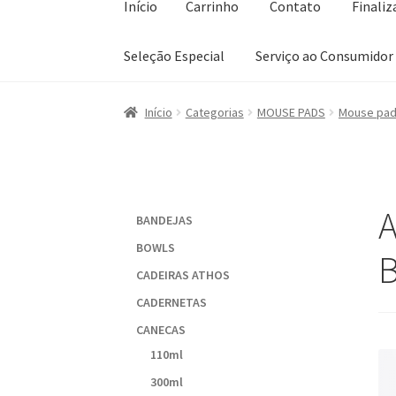
Início
Carrinho
Contato
Finali
Seleção Especial
Serviço ao Consumidor
Início
Carrinho
Contato
Finalizar compra
Lis
Início
Categorias
MOUSE PADS
Mouse pad 
Sobre a Loja
A
BANDEJAS
BOWLS
B
CADEIRAS ATHOS
CADERNETAS
CANECAS
110ml
300ml