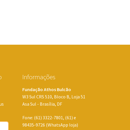
o
Informações
Fundação Athos Bulcão
W3 Sul CRS 510, Bloco B, Loja 51
us
Asa Sul - Brasília, DF
Fone: (61) 3322-7801, (61) e
98435-9726 (WhatsApp loja)