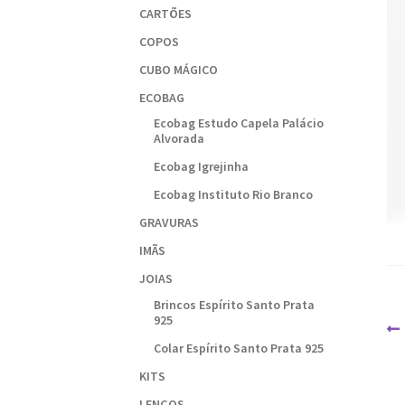
CARTÕES
COPOS
CUBO MÁGICO
ECOBAG
Ecobag Estudo Capela Palácio
Alvorada
Ecobag Igrejinha
Ecobag Instituto Rio Branco
GRAVURAS
IMÃS
JOIAS
Brincos Espírito Santo Prata
925
N
Colar Espírito Santo Prata 925
d
KITS
P
LENÇOS