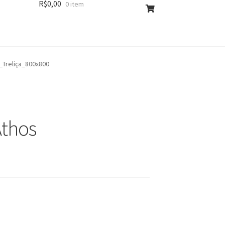
R$
0,00
0 item
_Treliça_800x800
Athos