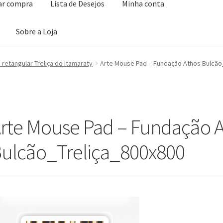
zar compra
Lista de Desejos
Minha conta
Sobre a Loja
ta de Desejos
Minha conta
Seleção Especial
Serviço ao Consumidor
retangular Treliça do Itamaraty
Arte Mouse Pad – Fundação Athos Bulcão
rte Mouse Pad – Fundação 
ulcão_Treliça_800x800