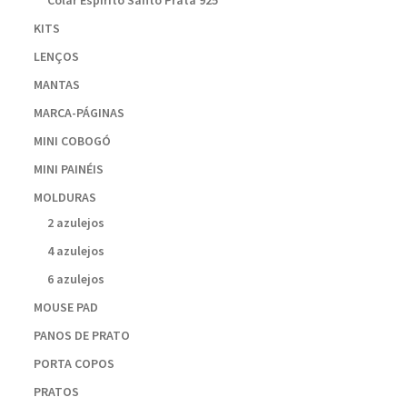
Colar Espírito Santo Prata 925
KITS
LENÇOS
MANTAS
MARCA-PÁGINAS
MINI COBOGÓ
MINI PAINÉIS
MOLDURAS
2 azulejos
4 azulejos
6 azulejos
MOUSE PAD
PANOS DE PRATO
PORTA COPOS
PRATOS