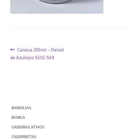
Navegação
Post
Caneca 300ml – Painel
anterior:
de Azulejos SESC 504
de
Post
BANDEJAS
BOWLS
CADEIRAS ATHOS
CADERNETAS