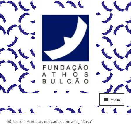
Pular
Pular
para
para
navegação
o
conteúdo
Menu
Início
Carrinho
Início
Produtos marcados com a tag “Casa”
Contato