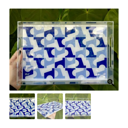
Finalizar compra
Lista de Desejos
Minha conta
Seleção Especial
Serviço ao Consumidor
Sobre a Loja