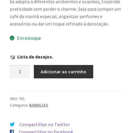
Se adapta a diferentes ambientes e ocasiões, trazendo
praticidade sem perder o charme. Seja para compor um
café da manhã especial, organizar perfumes e
acessórios ou dar um toque refinado à decoração.
Em estoque
Lista de desejos.
Bandeja
Adicionar ao carrinho
Escola
Classe
316
Sul
SKU:
781
Categoria:
BANDEJAS
quantidade
Compartilhar no Twitter
Compartilhar no Facebook