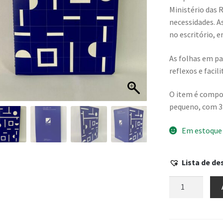
Ministério das 
necessidades. A
no escritório, 
As folhas em pa
reflexos e facili
O item é compo
pequeno, com 3
Em estoque
Lista de de
Caderneta
G
capa
mole