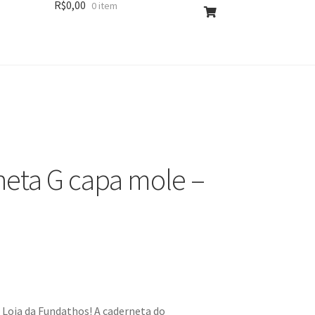
R$
0,00
0 item
eta G capa mole –
Loja da Fundathos! A caderneta do