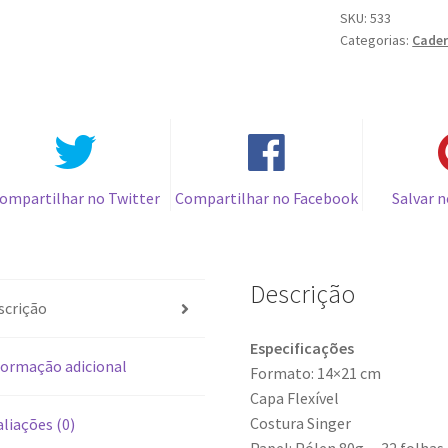
-
SKU:
533
Categorias:
Cade
MRE
quantidade
ompartilhar no Twitter
Compartilhar no Facebook
Salvar n
Descrição
scrição
Especificações
formação adicional
Formato: 14×21 cm
Capa Flexível
Costura Singer
liações (0)
Papel: Pólen 80g – 32 folhas