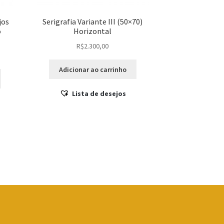
jos
Serigrafia Variante III (50×70)
o
Horizontal
R$
2.300,00
Adicionar ao carrinho
Lista de desejos