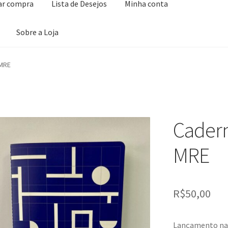
zar compra
Lista de Desejos
Minha conta
Sobre a Loja
ta de Desejos
Minha conta
Seleção Especial
Serviço ao Consumidor
 MRE
Cadern
MRE
R$
50,00
Lançamento na 