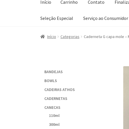
Início
Carrinho
Contato
Finali
Seleção Especial
Serviço ao Consumidor
Início
Carrinho
Contato
Finalizar compra
Lis
Início
Categorias
Caderneta G capa mole –
Sobre a Loja
BANDEJAS
BOWLS
CADEIRAS ATHOS
CADERNETAS
CANECAS
110ml
300ml