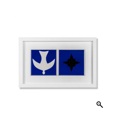
Finalizar compra
Lista de Desejos
Minha conta
Seleção Especial
Serviço ao Consumidor
Sobre a Loja