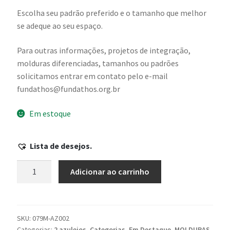
Escolha seu padrão preferido e o tamanho que melhor
se adeque ao seu espaço.
Para outras informações, projetos de integração,
molduras diferenciadas, tamanhos ou padrões
solicitamos entrar em contato pelo e-mail
fundathos@fundathos.org.br
Em estoque
Lista de desejos.
Moldura
Adicionar ao carrinho
com
2
azulejos
da
SKU:
079M-AZ002
Categorias:
2 azulejos
,
Categorias
,
Em Destaque
,
MOLDURAS