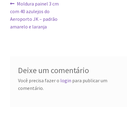
Navegação
Post
Moldura painel 3 cm
anterior:
com 40 azulejos do
de
Aeroporto JK – padrão
Post
amarelo e laranja
Deixe um comentário
Você precisa fazer o
login
para publicar um
comentário.