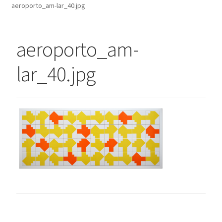
aeroporto_am-lar_40.jpg
Finalizar compra
Lista de Desejos
aeroporto_am-
Minha conta
Seleção Especial
lar_40.jpg
Serviço ao Consumidor
Sobre a Loja