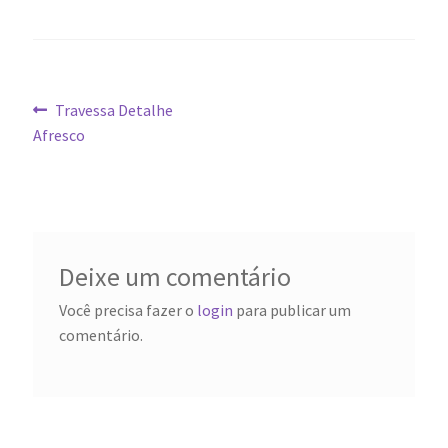
Navegação
Post
Travessa Detalhe
anterior:
Afresco
de
Post
Deixe um comentário
Você precisa fazer o
login
para publicar um
comentário.